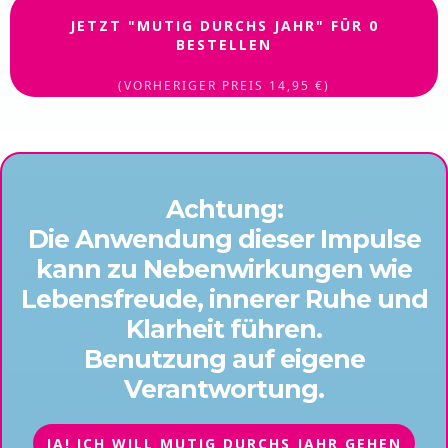
JETZT "MUTIG DURCHS JAHR" FÜR 0
BESTELLEN
(VORHERIGER PREIS 14,95 €)
Achtung:
Die Anwendung dieser Impulse
kann zu Nebenwirkungen wie
Lebensfreude, innerer Ruhe und
Klarheit führen.
Benutzung auf eigene
Verantwortung.
JA! ICH WILL MUTIG DURCHS JAHR GEHEN