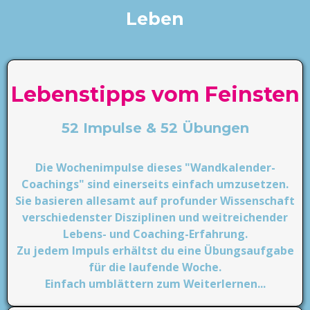
Leben
Lebenstipps vom Feinsten
52 Impulse & 52 Übungen
Die Wochenimpulse dieses "Wandkalender-
Coachings" sind einerseits einfach umzusetzen.
Sie basieren allesamt auf profunder Wissenschaft
verschiedenster Disziplinen und weitreichender
Lebens- und Coaching-Erfahrung.
Zu jedem Impuls erhältst du eine Übungsaufgabe
für die laufende Woche.
Einfach umblättern zum Weiterlernen...