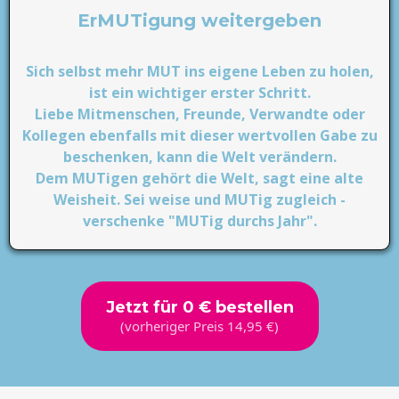
ErMUTigung weitergeben
Sich selbst mehr MUT ins eigene Leben zu holen,
ist ein wichtiger erster Schritt.
Liebe Mitmenschen, Freunde, Verwandte oder
Kollegen ebenfalls mit dieser wertvollen Gabe zu
beschenken, kann die Welt verändern.
Dem MUTigen gehört die Welt, sagt eine alte
Weisheit. Sei weise und MUTig zugleich -
verschenke "MUTig durchs Jahr".
Jetzt für 0 € bestellen
(vorheriger Preis 14,95 €)